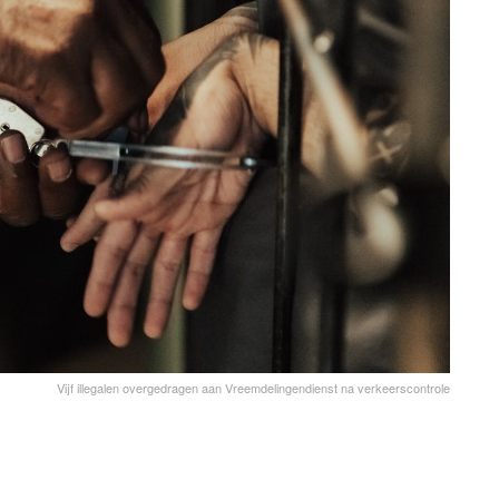
Vijf illegalen overgedragen aan Vreemdelingendienst na verkeerscontrole