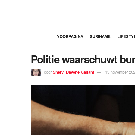
VOORPAGINA
SURINAME
LIFESTY
Politie waarschuwt bur
door
Sheryl Dayene Gallant
13 november 202