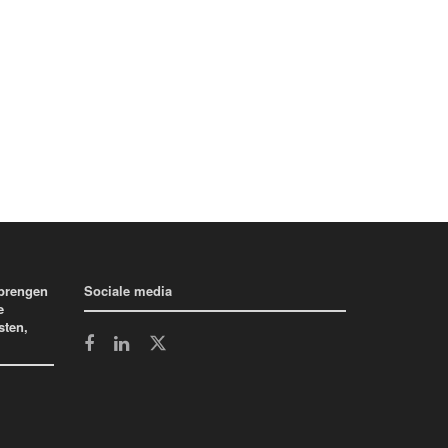
 brengen
Sociale media
e
sten,