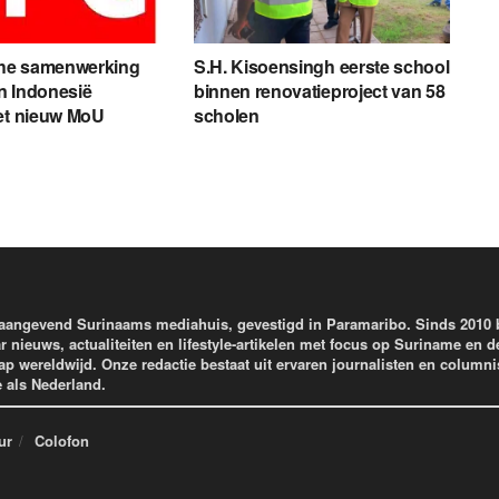
he samenwerking
S.H. Kisoensingh eerste school
n Indonesië
binnen renovatieproject van 58
et nieuw MoU
scholen
aangevend Surinaams mediahuis, gevestigd in Paramaribo. Sinds 2010
r nieuws, actualiteiten en lifestyle-artikelen met focus op Suriname en d
wereldwijd. Onze redactie bestaat uit ervaren journalisten en columni
e als Nederland.
ur
Colofon