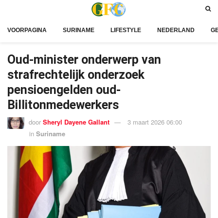
VOORPAGINA
SURINAME
LIFESTYLE
NEDERLAND
G
Oud-minister onderwerp van
strafrechtelijk onderzoek
pensioengelden oud-
Billitonmedewerkers
door
Sheryl Dayene Gallant
3 maart 2026 06:00
in
Suriname