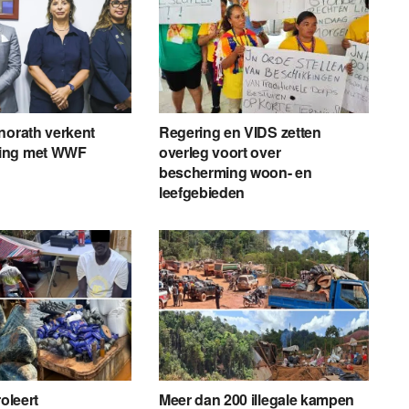
norath verkent
Regering en VIDS zetten
ing met WWF
overleg voort over
bescherming woon- en
leefgebieden
roleert
Meer dan 200 illegale kampen