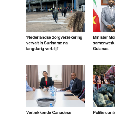
‘Nederlandse zorgverzekering
Minister Mo
vervalt in Suriname na
samenwerk
langdurig verblijf’
Guianas
Vertrekkende Canadese
Politie cont