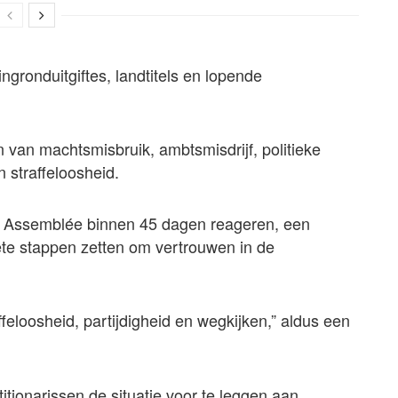
gronduitgiftes, landtitels en lopende
van machtsmisbruik, ambtsmisdrijf, politieke
 straffeloosheid.
e Assemblée binnen 45 dagen reageren, een
ete stappen zetten om vertrouwen in de
ffeloosheid, partijdigheid en wegkijken,” aldus een
itionarissen de situatie voor te leggen aan