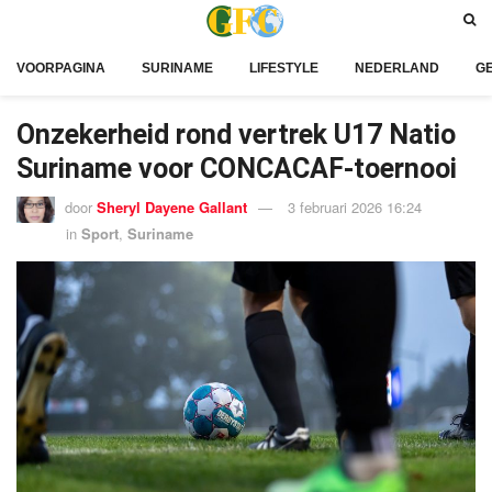
VOORPAGINA
SURINAME
LIFESTYLE
NEDERLAND
G
Onzekerheid rond vertrek U17 Natio
Suriname voor CONCACAF-toernooi
door
Sheryl Dayene Gallant
3 februari 2026 16:24
in
Sport
,
Suriname