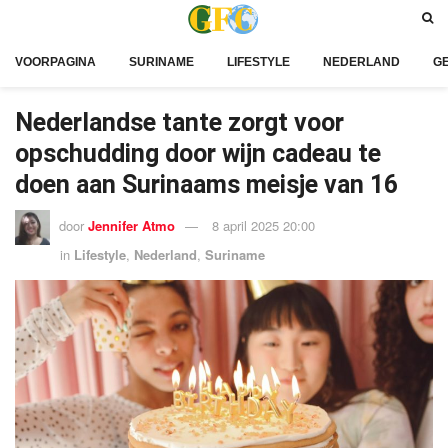
VOORPAGINA
SURINAME
LIFESTYLE
NEDERLAND
G
Nederlandse tante zorgt voor
opschudding door wijn cadeau te
doen aan Surinaams meisje van 16
door
Jennifer Atmo
8 april 2025 20:00
in
Lifestyle
,
Nederland
,
Suriname