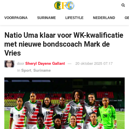
VOORPAGINA
SURINAME
LIFESTYLE
NEDERLAND
G
Natio Uma klaar voor WK-kwalificatie
met nieuwe bondscoach Mark de
Vries
door
Sheryl Dayene Gallant
20 oktober 2025 07:17
in
Sport
,
Suriname