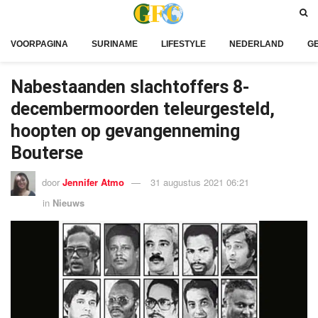
VOORPAGINA
SURINAME
LIFESTYLE
NEDERLAND
G
Nabestaanden slachtoffers 8-
decembermoorden teleurgesteld,
hoopten op gevangenneming
Bouterse
door
Jennifer Atmo
31 augustus 2021 06:21
in
Nieuws