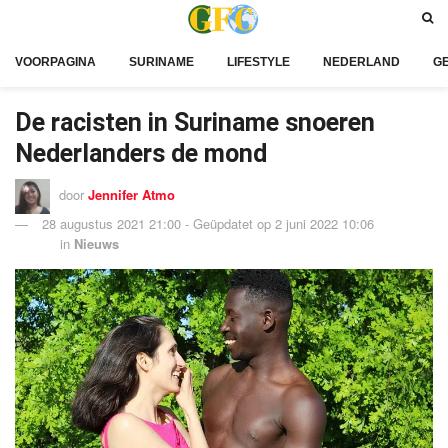
VOORPAGINA
SURINAME
LIFESTYLE
NEDERLAND
G
De racisten in Suriname snoeren
Nederlanders de mond
door
Jennifer Atmo
28 augustus 2021 21:00 - Geüpdatet op 2 juni 2022 10:06
in
Nieuws