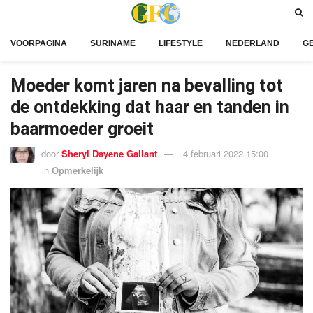
VOORPAGINA
SURINAME
LIFESTYLE
NEDERLAND
G
Moeder komt jaren na bevalling tot
de ontdekking dat haar en tanden in
baarmoeder groeit
door
Sheryl Dayene Gallant
4 februari 2022 15:00
in
Opmerkelijk