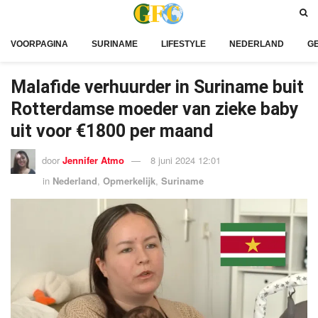
VOORPAGINA
SURINAME
LIFESTYLE
NEDERLAND
G
Malafide verhuurder in Suriname buit
Rotterdamse moeder van zieke baby
uit voor €1800 per maand
door
Jennifer Atmo
8 juni 2024 12:01
in
Nederland
,
Opmerkelijk
,
Suriname