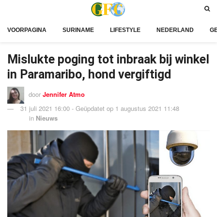
VOORPAGINA
SURINAME
LIFESTYLE
NEDERLAND
G
Mislukte poging tot inbraak bij winkel
in Paramaribo, hond vergiftigd
door
Jennifer Atmo
31 juli 2021 16:00 - Geüpdatet op 1 augustus 2021 11:48
in
Nieuws