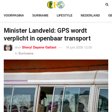
VOORPAGINA
SURINAME
LIFESTYLE
NEDERLAND
G
Minister Landveld: GPS wordt
verplicht in openbaar transport
door
Sheryl Dayene Gallant
18 juni 2026 12:00
in
Suriname