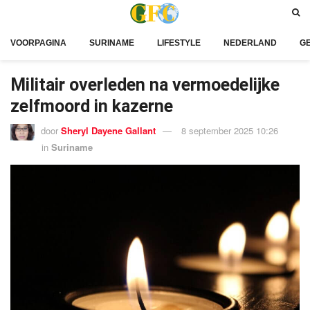
VOORPAGINA
SURINAME
LIFESTYLE
NEDERLAND
G
Militair overleden na vermoedelijke
zelfmoord in kazerne
door
Sheryl Dayene Gallant
8 september 2025 10:26
in
Suriname