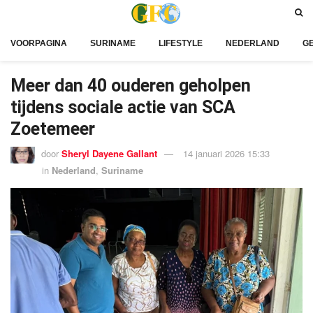
VOORPAGINA
SURINAME
LIFESTYLE
NEDERLAND
G
Meer dan 40 ouderen geholpen
tijdens sociale actie van SCA
Zoetemeer
door
Sheryl Dayene Gallant
14 januari 2026 15:33
in
Nederland
,
Suriname