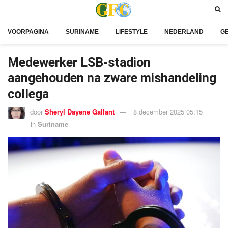
VOORPAGINA
SURINAME
LIFESTYLE
NEDERLAND
G
Medewerker LSB-stadion
aangehouden na zware mishandeling
collega
door
Sheryl Dayene Gallant
8 december 2025 05:15
in
Suriname