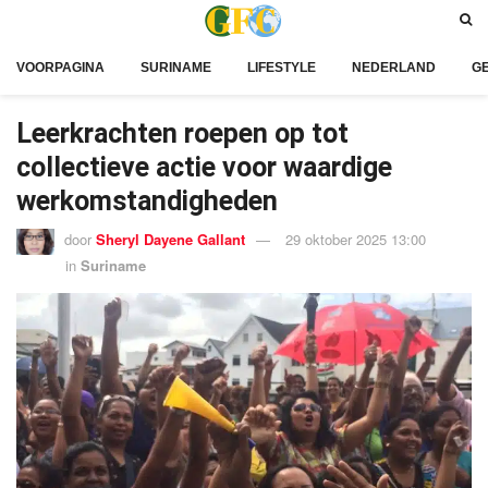
VOORPAGINA
SURINAME
LIFESTYLE
NEDERLAND
G
Leerkrachten roepen op tot
collectieve actie voor waardige
werkomstandigheden
door
Sheryl Dayene Gallant
29 oktober 2025 13:00
in
Suriname