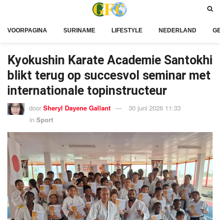
VOORPAGINA
SURINAME
LIFESTYLE
NEDERLAND
G
Kyokushin Karate Academie Santokhi
blikt terug op succesvol seminar met
internationale topinstructeur
door
Sheryl Dayene Gallant
30 juni 2026 11:33
in
Sport