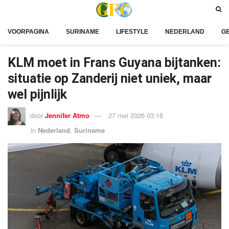
VOORPAGINA
SURINAME
LIFESTYLE
NEDERLAND
G
KLM moet in Frans Guyana bijtanken:
situatie op Zanderij niet uniek, maar
wel pijnlijk
door
Jennifer Atmo
27 mei 2026 03:16
in
Nederland
,
Suriname