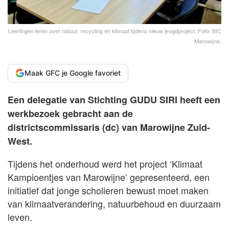
Leerlingen leren over natuur, recycling en klimaat tijdens nieuw jeugdproject. Foto: BIC
Marowijne.
Maak GFC je Google favoriet
Een delegatie van Stichting GUDU SIRI heeft een
werkbezoek gebracht aan de
districtscommissaris (dc) van Marowijne Zuid-
West.
Tijdens het onderhoud werd het project ‘Klimaat
Kampioentjes van Marowijne’ gepresenteerd, een
initiatief dat jonge scholieren bewust moet maken
van klimaatverandering, natuurbehoud en duurzaam
leven.