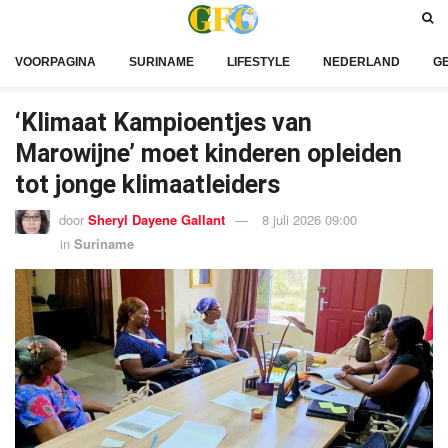
VOORPAGINA
SURINAME
LIFESTYLE
NEDERLAND
G
‘Klimaat Kampioentjes van
Marowijne’ moet kinderen opleiden
tot jonge klimaatleiders
door
Sheryl Dayene Gallant
8 juli 2026 09:00
in
Suriname