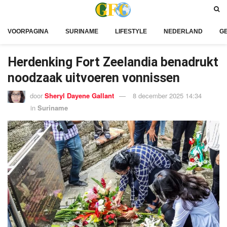
VOORPAGINA
SURINAME
LIFESTYLE
NEDERLAND
G
Herdenking Fort Zeelandia benadrukt
noodzaak uitvoeren vonnissen
door
Sheryl Dayene Gallant
8 december 2025 14:34
in
Suriname