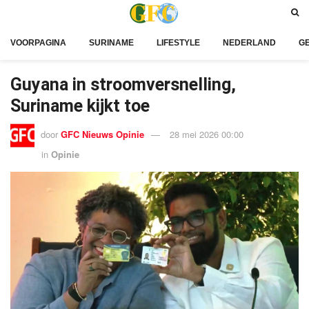
VOORPAGINA
SURINAME
LIFESTYLE
NEDERLAND
G
Guyana in stroomversnelling,
Suriname kijkt toe
door
GFC Nieuws Opinie
28 mei 2026 00:00
in
Opinie