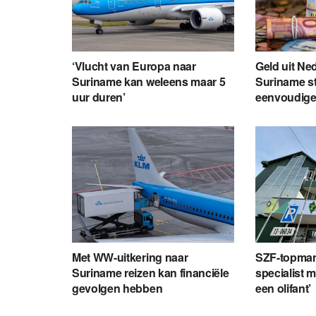
‘Vlucht van Europa naar
Geld uit Ne
Suriname kan weleens maar 5
Suriname s
uur duren’
eenvoudige
Met WW-uitkering naar
SZF-topman
Suriname reizen kan financiële
specialist 
gevolgen hebben
een olifant’