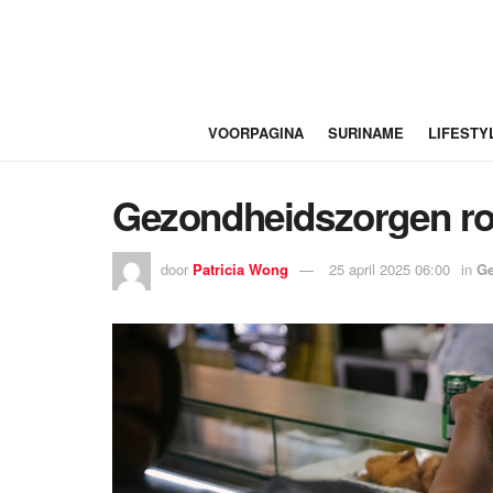
VOORPAGINA
SURINAME
LIFESTY
Gezondheidszorgen ro
door
Patricia Wong
25 april 2025 06:00
in
Ge