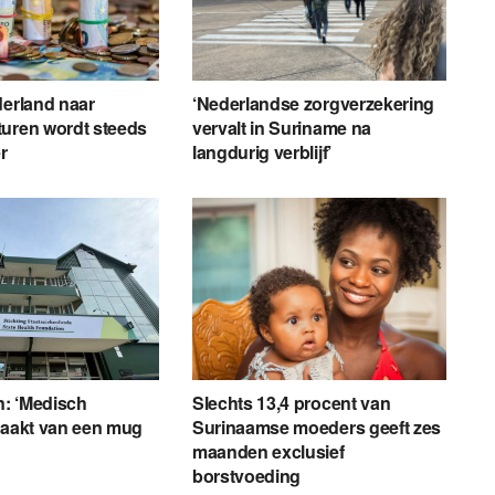
derland naar
‘Nederlandse zorgverzekering
turen wordt steeds
vervalt in Suriname na
r
langdurig verblijf’
: ‘Medisch
Slechts 13,4 procent van
maakt van een mug
Surinaamse moeders geeft zes
maanden exclusief
borstvoeding