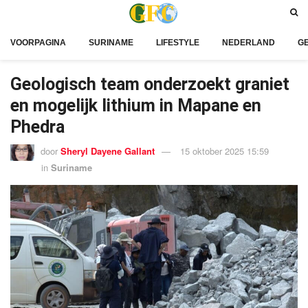
VOORPAGINA
SURINAME
LIFESTYLE
NEDERLAND
G
Geologisch team onderzoekt graniet
en mogelijk lithium in Mapane en
Phedra
door
Sheryl Dayene Gallant
15 oktober 2025 15:59
in
Suriname