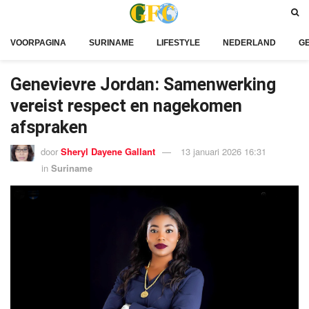
VOORPAGINA
SURINAME
LIFESTYLE
NEDERLAND
G
Genevievre Jordan: Samenwerking
vereist respect en nagekomen
afspraken
door
Sheryl Dayene Gallant
13 januari 2026 16:31
in
Suriname