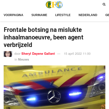
VOORPAGINA
SURINAME
LIFESTYLE
NEDERLAND
G
Frontale botsing na mislukte
inhaalmanoeuvre, been agent
verbrijzeld
door
Sheryl Dayene Gallant
15 april 2022 11:00
in
Nieuws