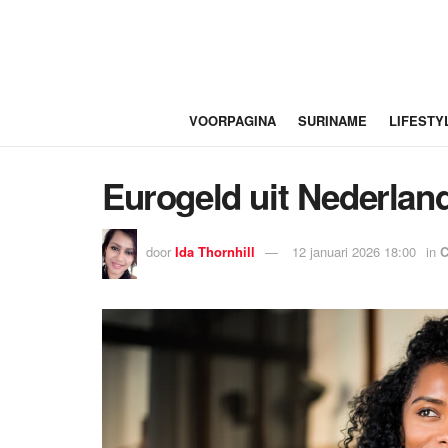
VOORPAGINA
SURINAME
LIFESTY
Eurogeld uit Nederland
door
Ida Thornhill
12 januari 2026 18:00
in