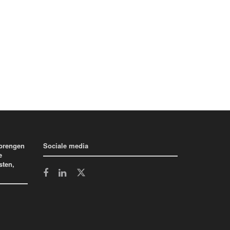
 brengen
Sociale media
e
sten,