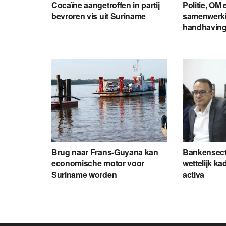
Cocaïne aangetroffen in partij
Politie, OM
bevroren vis uit Suriname
samenwerki
handhavin
Brug naar Frans-Guyana kan
Bankensecto
economische motor voor
wettelijk ka
Suriname worden
activa