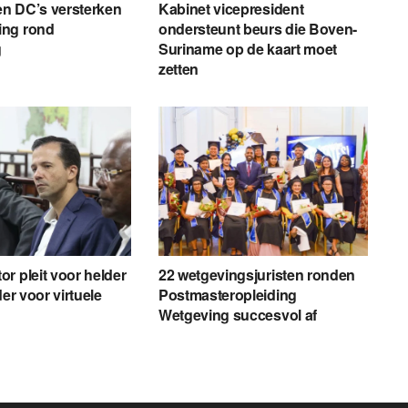
 en DC’s versterken
Kabinet vicepresident
ng rond
ondersteunt beurs die Boven-
g
Suriname op de kaart moet
zetten
r pleit voor helder
22 wetgevingsjuristen ronden
der voor virtuele
Postmasteropleiding
Wetgeving succesvol af