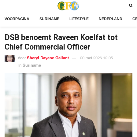
VOORPAGINA
SURINAME
LIFESTYLE
NEDERLAND
G
DSB benoemt Raveen Koelfat tot
Chief Commercial Officer
door
Sheryl Dayene Gallant
20 mei 2026 12:05
in
Suriname