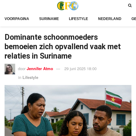
VOORPAGINA
SURINAME
LIFESTYLE
NEDERLAND
G
Dominante schoonmoeders
bemoeien zich opvallend vaak met
relaties in Suriname
door
Jennifer Atmo
29 juni 2025 18:00
in
Lifestyle