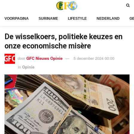
VOORPAGINA
SURINAME
LIFESTYLE
NEDERLAND
G
De wisselkoers, politieke keuzes en
onze economische misère
door
GFC Nieuws Opinie
5 december 2024 00:00
in
Opinie