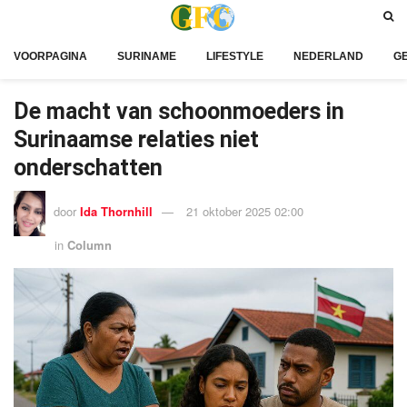
VOORPAGINA
SURINAME
LIFESTYLE
NEDERLAND
G
De macht van schoonmoeders in
Surinaamse relaties niet
onderschatten
door
Ida Thornhill
21 oktober 2025 02:00
in
Column