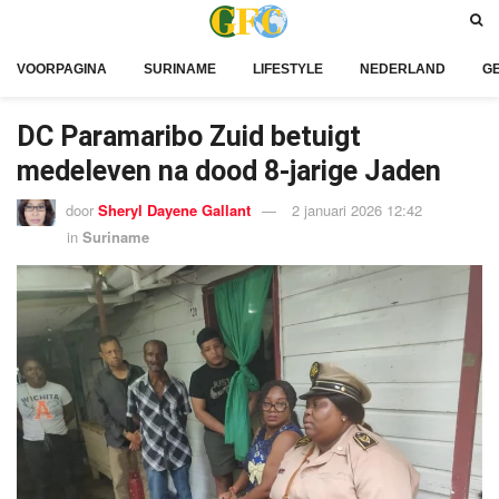
VOORPAGINA
SURINAME
LIFESTYLE
NEDERLAND
G
DC Paramaribo Zuid betuigt
medeleven na dood 8-jarige Jaden
door
Sheryl Dayene Gallant
2 januari 2026 12:42
in
Suriname