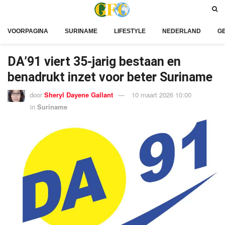
VOORPAGINA
SURINAME
LIFESTYLE
NEDERLAND
G
DA’91 viert 35-jarig bestaan en
benadrukt inzet voor beter Suriname
door
Sheryl Dayene Gallant
10 maart 2026 10:00
in
Suriname