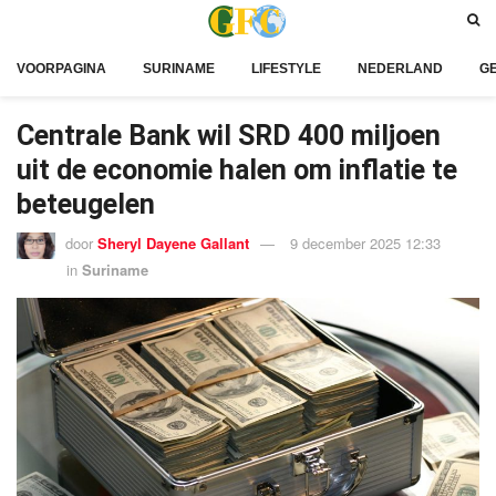
VOORPAGINA
SURINAME
LIFESTYLE
NEDERLAND
G
Centrale Bank wil SRD 400 miljoen
uit de economie halen om inflatie te
beteugelen
door
Sheryl Dayene Gallant
9 december 2025 12:33
in
Suriname