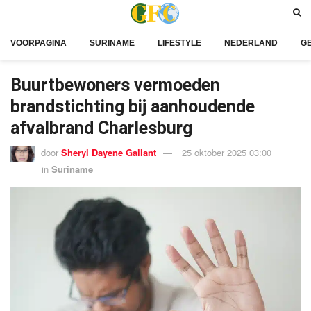
VOORPAGINA
SURINAME
LIFESTYLE
NEDERLAND
G
Buurtbewoners vermoeden
brandstichting bij aanhoudende
afvalbrand Charlesburg
door
Sheryl Dayene Gallant
25 oktober 2025 03:00
in
Suriname