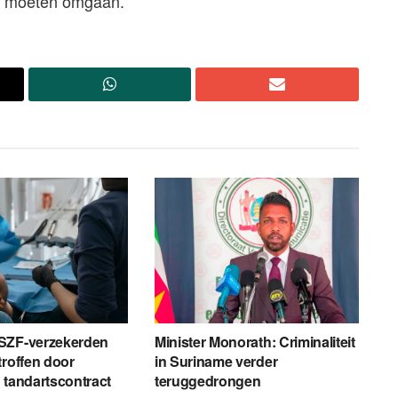
ar moeten omgaan.”
SZF-verzekerden
Minister Monorath: Criminaliteit
troffen door
in Suriname verder
 tandartscontract
teruggedrongen