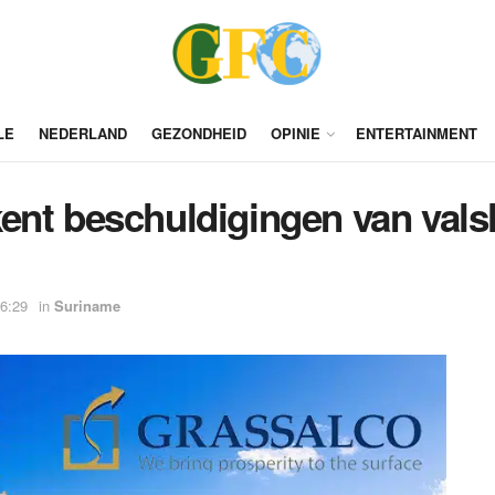
LE
NEDERLAND
GEZONDHEID
OPINIE
ENTERTAINMENT
nt beschuldigingen van valshe
16:29
in
Suriname