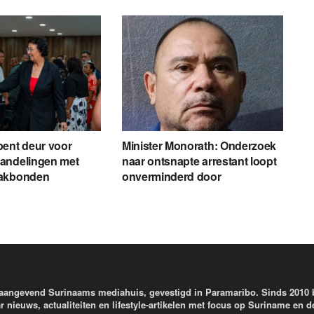
pent deur voor
Minister Monorath: Onderzoek
andelingen met
naar ontsnapte arrestant loopt
vakbonden
onverminderd door
aangevend Surinaams mediahuis, gevestigd in Paramaribo. Sinds 2010
r nieuws, actualiteiten en lifestyle-artikelen met focus op Suriname en d