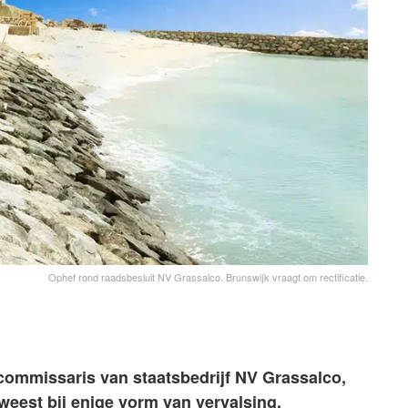
Ophef rond raadsbesluit NV Grassalco. Brunswijk vraagt om rectificatie.
commissaris van staatsbedrijf NV Grassalco,
weest bij enige vorm van vervalsing.