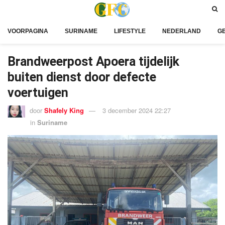
VOORPAGINA
SURINAME
LIFESTYLE
NEDERLAND
G
Brandweerpost Apoera tijdelijk
buiten dienst door defecte
voertuigen
door
Shafely King
3 december 2024 22:27
in
Suriname