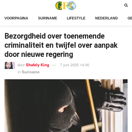
VOORPAGINA
SURINAME
LIFESTYLE
NEDERLAND
G
Bezorgdheid over toenemende
criminaliteit en twijfel over aanpak
door nieuwe regering
door
Shafely King
7 juni 2025 14:00
in
Suriname