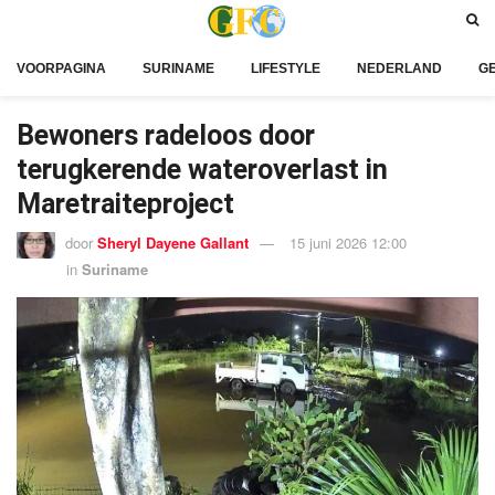
VOORPAGINA
SURINAME
LIFESTYLE
NEDERLAND
G
Bewoners radeloos door
terugkerende wateroverlast in
Maretraiteproject
door
Sheryl Dayene Gallant
15 juni 2026 12:00
in
Suriname