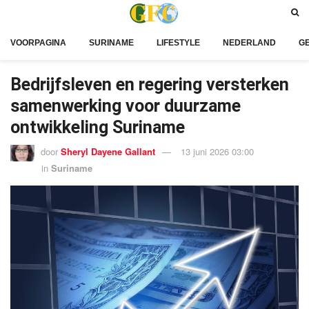
VOORPAGINA
SURINAME
LIFESTYLE
NEDERLAND
G
Bedrijfsleven en regering versterken
samenwerking voor duurzame
ontwikkeling Suriname
door
Sheryl Dayene Gallant
13 juni 2026 03:00
in
Suriname