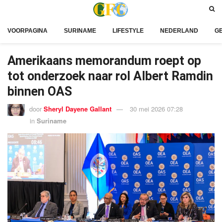
VOORPAGINA
SURINAME
LIFESTYLE
NEDERLAND
G
Amerikaans memorandum roept op
tot onderzoek naar rol Albert Ramdin
binnen OAS
door
Sheryl Dayene Gallant
30 mei 2026 07:28
in
Suriname