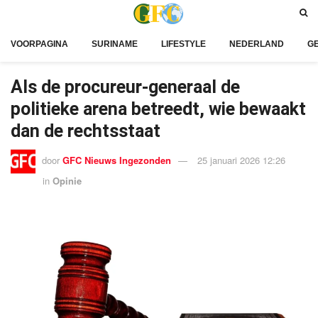
VOORPAGINA
SURINAME
LIFESTYLE
NEDERLAND
G
Als de procureur-generaal de
politieke arena betreedt, wie bewaakt
dan de rechtsstaat
door
GFC Nieuws Ingezonden
25 januari 2026 12:26
in
Opinie