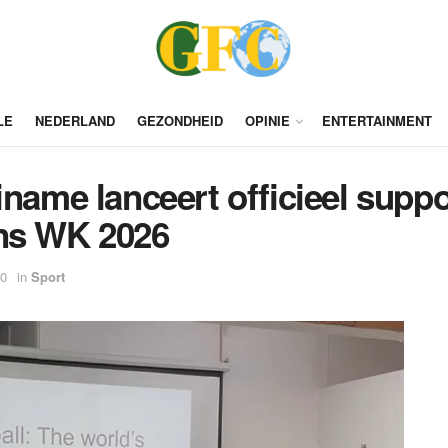
LE
NEDERLAND
GEZONDHEID
OPINIE
ENTERTAINMENT
iname lanceert officieel supp
ens WK 2026
00
in
Sport