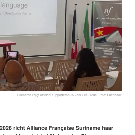
Suriname krijgt officieel supportershuis voor Les Bleus. Foto: Facebook
026 richt Alliance Française Suriname haar