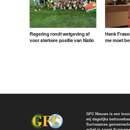
Regering rondt wetgeving af
Henk Fraser:
voor sterkere positie van Natio
me moet be
GFC Nieuws is een toon
wij dagelijks betrouwbaa
Surinaamse gemeenschap 
actief in zowel Surinam