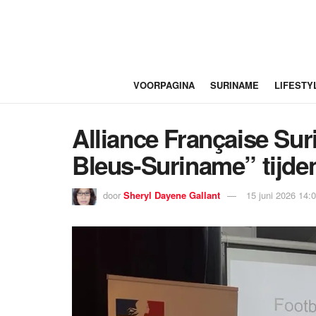
VOORPAGINA
SURINAME
LIFESTY
Alliance Française Sur
Bleus-Suriname” tijd
door
Sheryl Dayene Gallant
15 juni 2026 14: