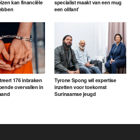
izen kan financiële
specialist maakt van een mug
ebben
een olifant’
streert 176 inbraken
Tyrone Spong wil expertise
ende overvallen in
inzetten voor toekomst
aand
Surinaamse jeugd