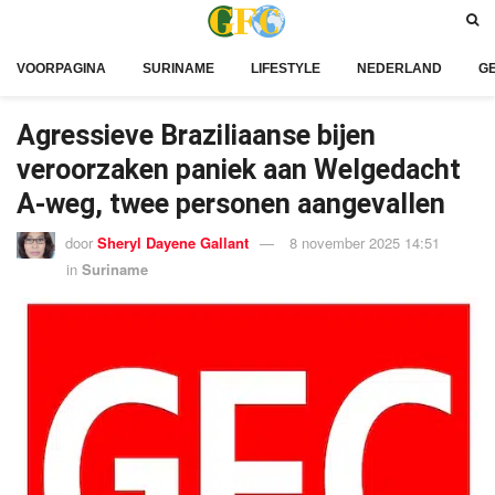
VOORPAGINA
SURINAME
LIFESTYLE
NEDERLAND
G
Agressieve Braziliaanse bijen
veroorzaken paniek aan Welgedacht
A-weg, twee personen aangevallen
door
Sheryl Dayene Gallant
8 november 2025 14:51
in
Suriname