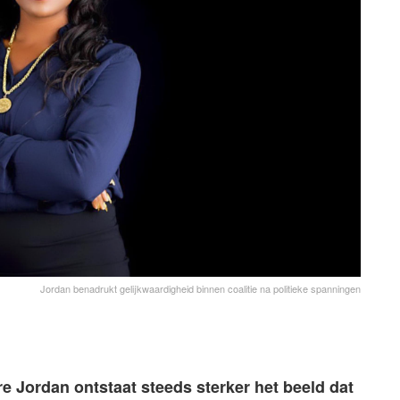
Jordan benadrukt gelijkwaardigheid binnen coalitie na politieke spanningen
 Jordan ontstaat steeds sterker het beeld dat