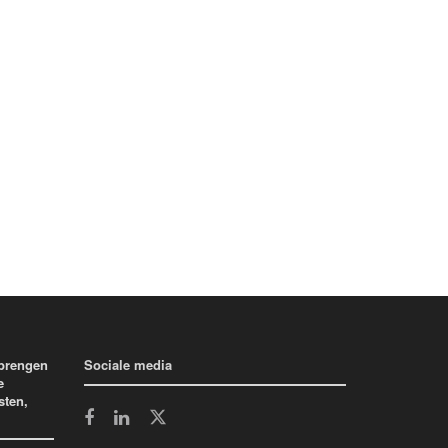
 brengen
Sociale media
e
sten,