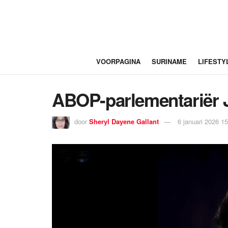
VOORPAGINA
SURINAME
LIFESTY
ABOP-parlementariër Jo
door
Sheryl Dayene Gallant
6 januari 2026 1