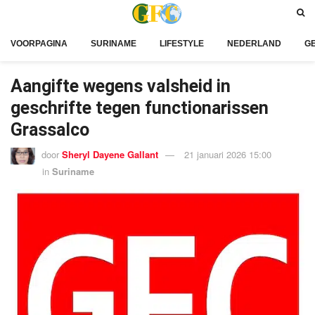
VOORPAGINA
SURINAME
LIFESTYLE
NEDERLAND
G
Aangifte wegens valsheid in
geschrifte tegen functionarissen
Grassalco
door
Sheryl Dayene Gallant
21 januari 2026 15:00
in
Suriname