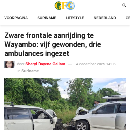
VOORPAGINA
SURINAME
LIFESTYLE
NEDERLAND
G
Zware frontale aanrijding te
Wayambo: vijf gewonden, drie
ambulances ingezet
door
Sheryl Dayene Gallant
4 december 2025 14:06
in
Suriname