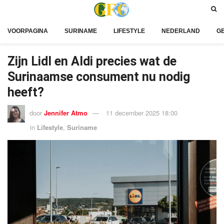
VOORPAGINA
SURINAME
LIFESTYLE
NEDERLAND
G
Zijn Lidl en Aldi precies wat de
Surinaamse consument nu nodig
heeft?
door
Jennifer Atmo
11 december 2025 18:00
in
Lifestyle
,
Suriname