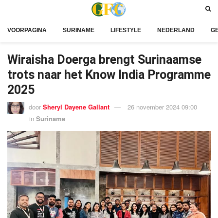
VOORPAGINA
SURINAME
LIFESTYLE
NEDERLAND
G
Wiraisha Doerga brengt Surinaamse
trots naar het Know India Programme
2025
door
Sheryl Dayene Gallant
26 november 2024 09:00
in
Suriname